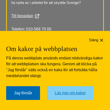
ha nytta av i arbetet för att skydda Sverige?
Till tipssidan
Telefon: 010-568 70 00
Stäng
Om kakor på webbplatsen
På denna webbplats används endast nödvändiga kakor
för att webbplatsen ska fungera. Genom att klicka på
"Jag förstår" sätts också en kaka för att fortsätta hålla
Säkerhetspolisen
Box 12312
102 28 Stockholm 
meddelandet stängt.
Tfn: 010-568 70 00
Jag förstår
Läs mer om kakor