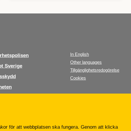
In English
hetspolisen
Other languages
t Sverige
Tillgänglighetsredogörelse
sskydd
Cookies
heten
s oss
b
or för att webbplatsen ska fungera. Genom att klicka