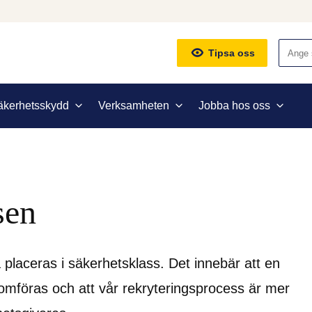
Sök
Tipsa oss
äkerhetsskydd
Verksamheten
Jobba hos oss
sen
 placeras i säkerhetsklass. Det innebär att en 
mföras och att vår rekryteringsprocess är mer 