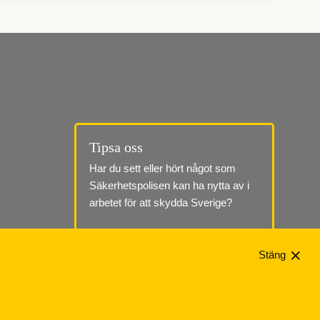
Tipsa oss
Har du sett eller hört något som 
Säkerhetspolisen kan ha nytta av i 
arbetet för att skydda Sverige?
Till tipssidan
Stäng
Telefon: 010-568 70 00