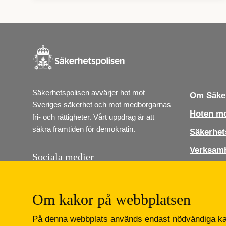
Säkerhetspolisen avvärjer hot mot 
Om Säker
Sveriges säkerhet och mot medborgarnas 
Hoten mo
fri- och rättigheter. Vårt uppdrag är att 
säkra framtiden för demokratin.
Säkerhet
Verksam
Sociala medier
Jobba ho
Följ Säkerhetspolisen i sociala medier. Vi 
finns på Instagram, Linkedin och Youtube.
Press
Om kakor på webbplatsen
Kontakt
Lediga job
På denna webbplats används endast nödvändiga kak
Instagram
LinkedIn
Youtube