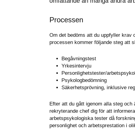
omfattande än många andra arb
Processen
Om det bedöms att du uppfyller krav oc
processen kommer följande steg att s
Begåvningstest
Yrkesintervju
Personlighetstester/arbetspsykol
Psykologbedömning
Säkerhetsprövning, inklusive reg
Efter att du gått igenom alla steg och
rekryterande chef dig för att informer
arbetspsykologiska tester då forsknin
personlighet och arbetsprestation i oli