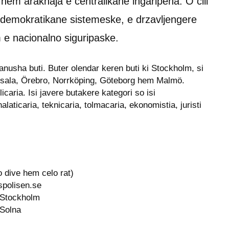
 hem arakhaja e centralikane ingaripena. O cili 
 demokratikane sistemeske, e drzavljengere 
e nacionalno siguripaske.
anusha buti. Buter olendar keren buti ki Stockholm, si 
sala, Örebro, Norrköping, Göteborg hem Malmö. 
icaria. Isi javere butakere kategori so isi 
laticaria, teknicaria, tolmacaria, ekonomistia, juristi 
 dive hem celo rat)
polisen.se
 Stockholm
 Solna