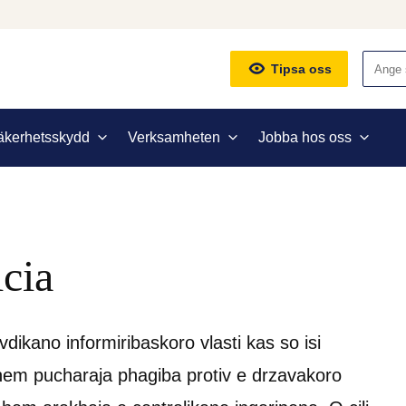
Sök
Tipsa oss
äkerhetsskydd
Verksamheten
Jobba hos oss
icia
avdikano informiribaskoro vlasti kas so isi 
 hem pucharaja phagiba protiv e drzavakoro 