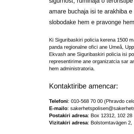
sigurnost, ruminaja o teroristipe
amare buchaja isi te arakhiba e
slobodake hem e pravonge hem 
Ki Siguribaskiri policia kerena 1500 m
panda regionalne ofici ane Umeå, Upp
Ekvash ane Siguribaskiri policia isi pol
representirime ane organizatcia sar ana
hem administratoria.
Kontaktiribe amencar:
Telefoni
: 010-568 70 00 (Phravdo celo
E-mailo
: 
sakerhetspolisen@sakerhets
Postakiri adresa
: Box 12312, 102 28
Vizitakiri adresa
: Bolstomtavägen 2,