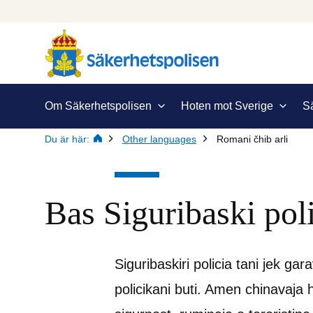
Om Säkerhetspolisen
Hoten mot Sverige
S
Du är här:
Other languages
Romani čhib arli
Bas Siguribaski pol
Siguribaskiri policia tani jek gar
policikani buti. Amen chinavaja