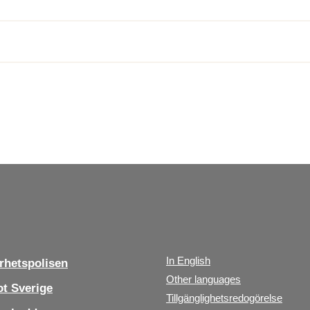
In English
hetspolisen
Other languages
t Sverige
Tillgänglighetsredogörelse