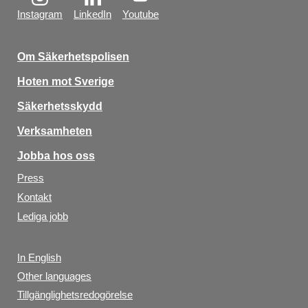
Instagram
LinkedIn
Youtube
Om Säkerhetspolisen
Hoten mot Sverige
Säkerhetsskydd
Verksamheten
Jobba hos oss
Press
Kontakt
Lediga jobb
In English
Other languages
Tillgänglighetsredogörelse