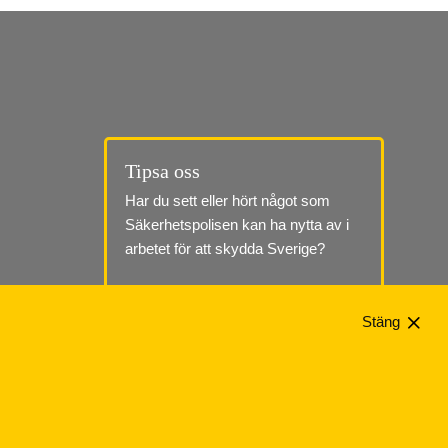
Tipsa oss
Har du sett eller hört något som 
Säkerhetspolisen kan ha nytta av i 
arbetet för att skydda Sverige?
Till tipssidan
Stäng
Telefon: 010-568 70 00