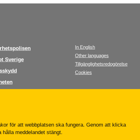
In English
hetspolisen
Other languages
t Sverige
Tillgänglighetsredogörelse
sskydd
Cookies
heten
s oss
b
or för att webbplatsen ska fungera. Genom att klicka
ta hålla meddelandet stängt.