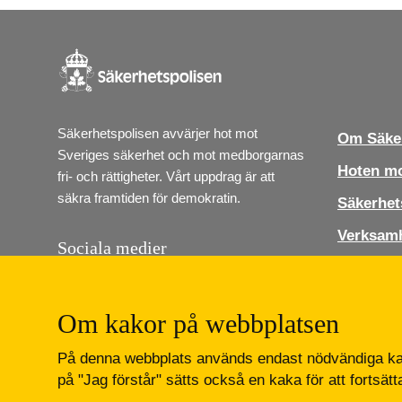
Säkerhetspolisen avvärjer hot mot 
Om Säker
Sveriges säkerhet och mot medborgarnas 
Hoten mo
fri- och rättigheter. Vårt uppdrag är att 
säkra framtiden för demokratin.
Säkerhet
Verksam
Sociala medier
Jobba ho
Följ Säkerhetspolisen i sociala medier. Vi 
finns på Instagram, Linkedin och Youtube.
Press
Om kakor på webbplatsen
Kontakt
Lediga job
På denna webbplats används endast nödvändiga kak
Instagram
LinkedIn
Youtube
på "Jag förstår" sätts också en kaka för att fortsät