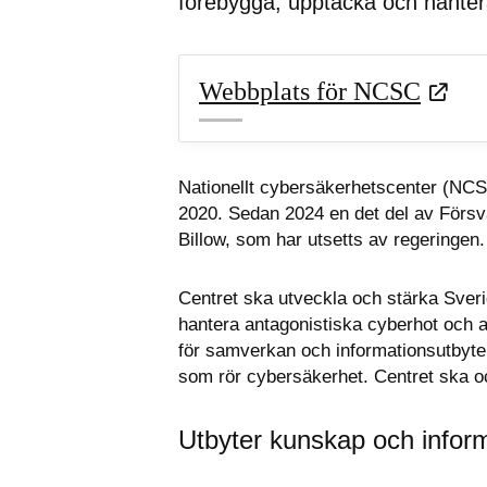
förebygga, upptäcka och hanter
Webbplats för NCSC
Nationellt cybersäkerhetscenter (NC
2020. Sedan 2024 en det del av Försva
Billow, som har utsetts av regeringen.
Centret ska utveckla och stärka Sver
hantera antagonistiska cyberhot och and
för samverkan och informationsutbyte m
som rör cybersäkerhet. Centret ska o
Utbyter kunskap och infor