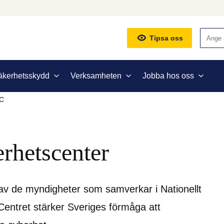
Sök
Tipsa oss
äkerhetsskydd
Verksamheten
Jobba hos oss
C
erhetscenter
v de myndigheter som samverkar i Nationellt 
entret stärker Sveriges förmåga att 