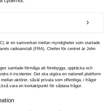
a cyberhot.
SC) är en samverkan mellan myndigheter som startade 
rets radioanstalt (FRA). Chefen för centret är John 
iges samlade förmåga att förebygga, upptäcka och 
ra it-incidenter. Det ska utgöra en nationell plattform 
ellan aktörer, såväl privata som offentliga, i frågor 
ckså vara en kontaktpunkt för sådana frågor.
mation