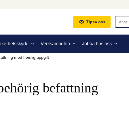
Sök
Tipsa oss
äkerhetsskydd
Verksamheten
Jobba hos oss
fattning med hemlig uppgift
ehörig befattning 