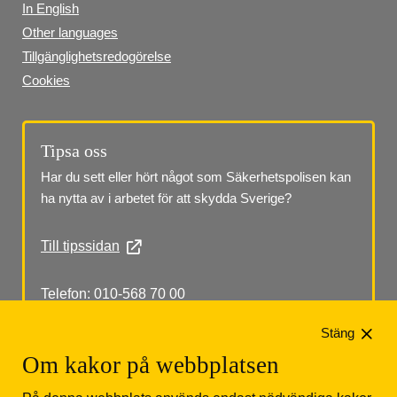
In English
Other languages
Tillgänglighetsredogörelse
Cookies
Tipsa oss
Har du sett eller hört något som Säkerhetspolisen kan 
ha nytta av i arbetet för att skydda Sverige?
Till tipssidan
Telefon: 010-568 70 00
Stäng
Om kakor på webbplatsen