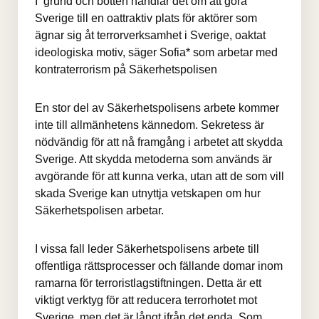
I grund och botten handlar det om att göra 
Sverige till en oattraktiv plats för aktörer som 
ägnar sig åt terrorverksamhet i Sverige, oaktat 
ideologiska motiv, säger Sofia* som arbetar med 
kontraterrorism på Säkerhetspolisen
En stor del av Säkerhetspolisens arbete kommer 
inte till allmänhetens kännedom. Sekretess är 
nödvändig för att nå framgång i arbetet att skydda 
Sverige. Att skydda metoderna som används är 
avgörande för att kunna verka, utan att de som vill 
skada Sverige kan utnyttja vetskapen om hur 
Säkerhetspolisen arbetar.
I vissa fall leder Säkerhetspolisens arbete till 
offentliga rättsprocesser och fällande domar inom 
ramarna för terroristlagstiftningen. Detta är ett 
viktigt verktyg för att reducera terrorhotet mot 
Sverige, men det är långt ifrån det enda. Som 