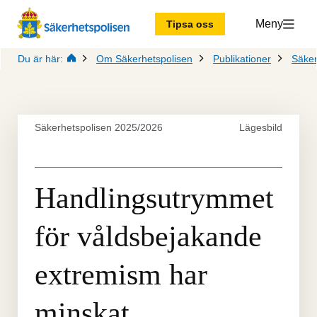
Meny
Tipsa oss
Du är här:
Om Säkerhetspolisen
Publikationer
Säker
Säkerhetspolisen 2025/2026
Lägesbild
Handlingsutrymmet 
för våldsbejakande 
extremism har 
minskat